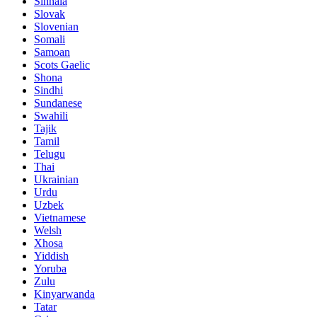
Sinhala
Slovak
Slovenian
Somali
Samoan
Scots Gaelic
Shona
Sindhi
Sundanese
Swahili
Tajik
Tamil
Telugu
Thai
Ukrainian
Urdu
Uzbek
Vietnamese
Welsh
Xhosa
Yiddish
Yoruba
Zulu
Kinyarwanda
Tatar