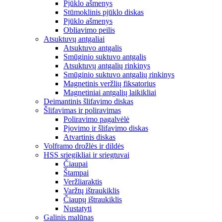
Pjūklo ašmenys
Stūmoklinis pjūklo diskas
Pjūklo ašmenys
Obliavimo peilis
Atsuktuvų antgaliai
Atsuktuvo antgalis
Smūginio suktuvo antgalis
Atsuktuvų antgalių rinkinys
Smūginio suktuvo antgalių rinkinys
Magnetinis veržlių fiksatorius
Magnetiniai antgalių laikikliai
Deimantinis šlifavimo diskas
Šlifavimas ir poliravimas
Poliravimo pagalvėlė
Pjovimo ir šlifavimo diskas
Atvartinis diskas
Volframo drožlės ir dildės
HSS sriegikliai ir sriegtuvai
Čiaupai
Štampai
Veržliaraktis
Varžtų ištraukiklis
Čiaupų ištraukiklis
Nustatyti
Galinis malūnas