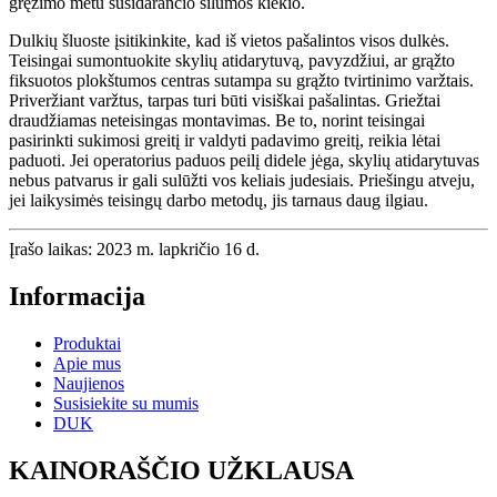
gręžimo metu susidarančio šilumos kiekio.
Dulkių šluoste įsitikinkite, kad iš vietos pašalintos visos dulkės.
Teisingai sumontuokite skylių atidarytuvą, pavyzdžiui, ar grąžto
fiksuotos plokštumos centras sutampa su grąžto tvirtinimo varžtais.
Priveržiant varžtus, tarpas turi būti visiškai pašalintas. Griežtai
draudžiamas neteisingas montavimas. Be to, norint teisingai
pasirinkti sukimosi greitį ir valdyti padavimo greitį, reikia lėtai
paduoti. Jei operatorius paduos peilį didele jėga, skylių atidarytuvas
nebus patvarus ir gali sulūžti vos keliais judesiais. Priešingu atveju,
jei laikysimės teisingų darbo metodų, jis tarnaus daug ilgiau.
Įrašo laikas: 2023 m. lapkričio 16 d.
Informacija
Produktai
Apie mus
Naujienos
Susisiekite su mumis
DUK
KAINORAŠČIO UŽKLAUSA