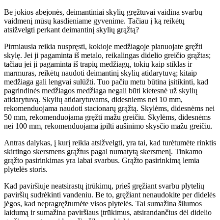
Be jokios abejonės, deimantiniai skylių gręžtuvai vaidina svarbų
vaidmenį mūsų kasdieniame gyvenime. Tačiau į ką reikėtų
atsižvelgti perkant deimantinį skylių grąžtą?
Pirmiausia reikia nuspręsti, kokioje medžiagoje planuojate gręžti
skylę. Jei ji pagaminta iš metalo, reikalingas didelio greičio grąžtas;
tačiau jei ji pagaminta iš trapių medžiagų, tokių kaip stiklas ir
marmuras, reikėtų naudoti deimantinį skylių atidarytuvą; kitaip
medžiaga gali lengvai sulūžti. Tuo pačiu metu būtina įsitikinti, kad
pagrindinės medžiagos medžiaga negali būti kietesnė už skylių
atidarytuvą. Skylių atidarytuvams, didesniems nei 10 mm,
rekomenduojama naudoti stacionarų grąžtą. Skylėms, didesnėms nei
50 mm, rekomenduojama gręžti mažu greičiu. Skylėms, didesnėms
nei 100 mm, rekomenduojama įpilti aušinimo skysčio mažu greičiu.
Antras dalykas, į kurį reikia atsižvelgti, yra tai, kad turėtumėte rinktis
skirtingo skersmens grąžtus pagal numatytą skersmenį. Tinkamo
grąžto pasirinkimas yra labai svarbus. Grąžto pasirinkimą lemia
plytelės storis.
Kad paviršiuje neatsirastų įtrūkimų, prieš gręžiant svarbu plytelių
paviršių sudrėkinti vandeniu. Be to, gręžiant nenaudokite per didelės
jėgos, kad nepragręžtumėte visos plytelės. Tai sumažina šilumos
laidumą ir sumažina paviršiaus įtrūkimus, atsirandančius dėl didelio