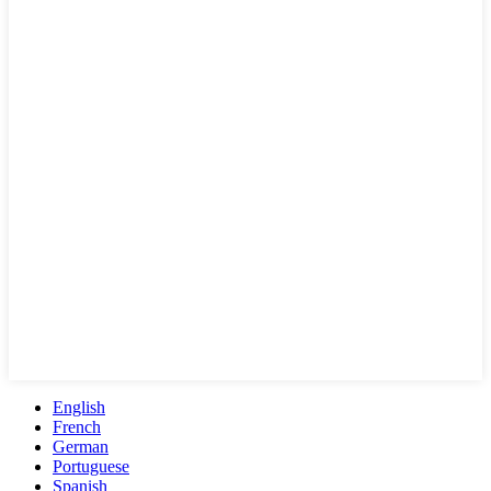
English
French
German
Portuguese
Spanish