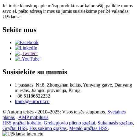
Jei turite klausimų apie mūsų produktus ar kainoraštį, palikite mums
savo el. pašto adresą ir mes su jumis susisieksime per 24 valandas.
Užklausa
Sekite mus
Susisiekite su mumis
1 pastatas, Nr.8, Zhongshan kelias, Yunyang gatvė, Danyang
miestas, Jiangsu provincija, Kinija.
+86 51186522232
frank@eurocut.cn
© Autorių teisės - 2010–2025: Visos teisės saugomos.
Svetainės
planas
-
AMP mobilusis
HSS grąžtai kobalto
,
Greitapjovio plieno grąžtai
,
Sukamasis grąžtas
,
Grąžtai HSS
,
Hss sukimo grąžtas
,
Metalo grąžtas HSS
,