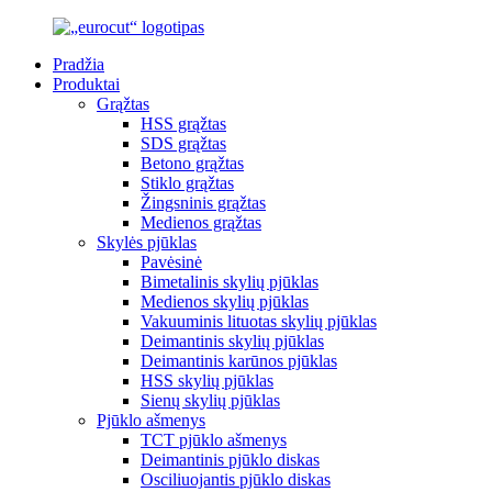
Pradžia
Produktai
Grąžtas
HSS grąžtas
SDS grąžtas
Betono grąžtas
Stiklo grąžtas
Žingsninis grąžtas
Medienos grąžtas
Skylės pjūklas
Pavėsinė
Bimetalinis skylių pjūklas
Medienos skylių pjūklas
Vakuuminis lituotas skylių pjūklas
Deimantinis skylių pjūklas
Deimantinis karūnos pjūklas
HSS skylių pjūklas
Sienų skylių pjūklas
Pjūklo ašmenys
TCT pjūklo ašmenys
Deimantinis pjūklo diskas
Osciliuojantis pjūklo diskas