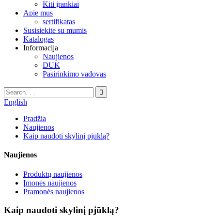
Kiti įrankiai
Apie mus
sertifikatas
Susisiekite su mumis
Katalogas
Informacija
Naujienos
DUK
Pasirinkimo vadovas
English
Pradžia
Naujienos
Kaip naudoti skylinį pjūklą?
Naujienos
Produktų naujienos
Įmonės naujienos
Pramonės naujienos
Kaip naudoti skylinį pjūklą?