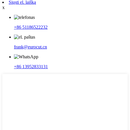
Siųsti el. laišką
x
+86 51186522232
frank@eurocut.cn
+86 13952833131