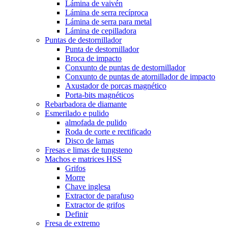
Lámina de vaivén
Lámina de serra recíproca
Lámina de serra para metal
Lámina de cepilladora
Puntas de destornillador
Punta de destornillador
Broca de impacto
Conxunto de puntas de destornillador
Conxunto de puntas de atornillador de impacto
Axustador de porcas magnético
Porta-bits magnéticos
Rebarbadora de diamante
Esmerilado e pulido
almofada de pulido
Roda de corte e rectificado
Disco de lamas
Fresas e limas de tungsteno
Machos e matrices HSS
Grifos
Morre
Chave inglesa
Extractor de parafuso
Extractor de grifos
Definir
Fresa de extremo