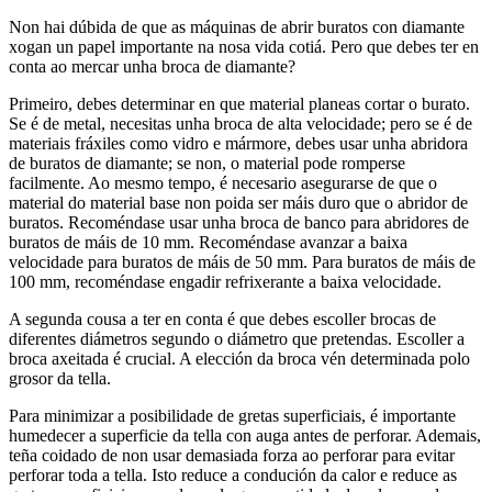
Non hai dúbida de que as máquinas de abrir buratos con diamante
xogan un papel importante na nosa vida cotiá. Pero que debes ter en
conta ao mercar unha broca de diamante?
Primeiro, debes determinar en que material planeas cortar o burato.
Se é de metal, necesitas unha broca de alta velocidade; pero se é de
materiais fráxiles como vidro e mármore, debes usar unha abridora
de buratos de diamante; se non, o material pode romperse
facilmente. Ao mesmo tempo, é necesario asegurarse de que o
material do material base non poida ser máis duro que o abridor de
buratos. Recoméndase usar unha broca de banco para abridores de
buratos de máis de 10 mm. Recoméndase avanzar a baixa
velocidade para buratos de máis de 50 mm. Para buratos de máis de
100 mm, recoméndase engadir refrixerante a baixa velocidade.
A segunda cousa a ter en conta é que debes escoller brocas de
diferentes diámetros segundo o diámetro que pretendas. Escoller a
broca axeitada é crucial. A elección da broca vén determinada polo
grosor da tella.
Para minimizar a posibilidade de gretas superficiais, é importante
humedecer a superficie da tella con auga antes de perforar. Ademais,
teña coidado de non usar demasiada forza ao perforar para evitar
perforar toda a tella. Isto reduce a condución da calor e reduce as