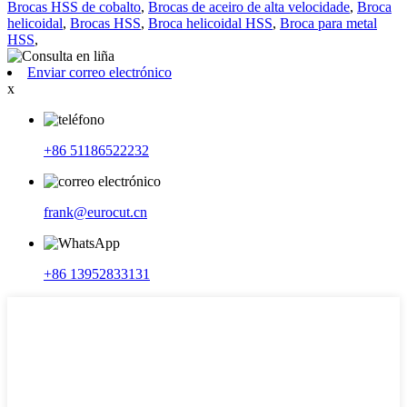
Brocas HSS de cobalto
,
Brocas de aceiro de alta velocidade
,
Broca
helicoidal
,
Brocas HSS
,
Broca helicoidal HSS
,
Broca para metal
HSS
,
Enviar correo electrónico
x
+86 51186522232
frank@eurocut.cn
+86 13952833131