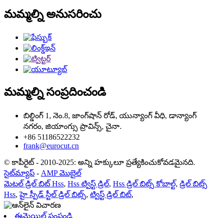
మమ్మల్ని అనుసరించు
మమ్మల్ని సంప్రదించండి
బిల్డింగ్ 1, నెం.8, జాంగ్‌షాన్ రోడ్, యున్యాంగ్ వీధి, డాన్యాంగ్
నగరం, జియాంగ్సు ప్రావిన్స్, చైనా.
+86 51186522232
frank@eurocut.cn
© కాపీరైట్ - 2010-2025: అన్ని హక్కులూ ప్రత్యేకించుకోవడమైనది.
సైట్‌మ్యాప్
-
AMP మొబైల్
మెటల్ డ్రిల్ బిట్ Hss
,
Hss ట్విస్ట్ డ్రిల్
,
Hss డ్రిల్ బిట్స్ కోబాల్ట్
,
డ్రిల్ బిట్స్
Hss
,
హై స్పీడ్ స్టీల్ డ్రిల్ బిట్స్
,
ట్విస్ట్ డ్రిల్ బిట్
,
ఈమెయిల్ పంపండి