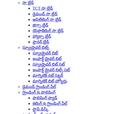
సా బ్లేడ్
TCT సా బ్లేడ్
డైమండ్ సా బ్లేడ్
ఆసిలేటింగ్ సా బ్లేడ్
జిగ్సా బ్లేడ్
రెసిప్రొకేటింగ్ సా బ్లేడ్
హ్యాక్సా బ్లేడ్
ప్లానర్ బ్లేడ్
స్క్రూడ్రైవర్ బిట్స్
స్క్రూడ్రైవర్ బిట్
ఇంపాక్ట్ డ్రైవర్ బిట్
స్క్రూడ్రైవర్ బిట్ సెట్
ఇంపాక్ట్ డ్రైవర్ బిట్స్ సెట్
మాగ్నెటిక్ నట్ సెట్టర్
మాగ్నెటిక్ బిట్ హోల్డర్లు
డైమండ్ గ్రైండింగ్ వీల్
గ్రైండింగ్ & పాలిషింగ్
పాలిషింగ్ ప్యాడ్
కటింగ్ & గ్రైండింగ్ వీల్
ఫ్లాప్ డిస్క్