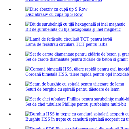
Disc abraziv cu cupă tip S Row
Bit de șurubelniță cu tijă hexagonală și inel magnetic
Lamă de ferăstrău circulară TCT pentru iarbă
Set de carote diamantate pentru zidărie de beton și granit
Coroană bimetală HSS, tăiere rapidă pentru oțel inoxidab
Seturi de burghie cu spirală pentru tăietoare de lemn
Set de chei tubulare Phillips pentru șurubelnițe multi-bit
Burghiu HSS în trepte cu canelură spiralată acoperit cu ti