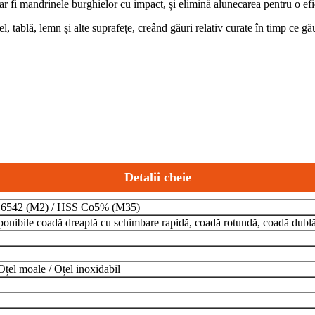
 ar fi mandrinele burghielor cu impact, și elimină alunecarea pentru o ef
, tablă, lemn și alte suprafețe, creând găuri relativ curate în timp ce găur
Detalii cheie
6542 (M2) / HSS Co5% (M35)
onibile coadă dreaptă cu schimbare rapidă, coadă rotundă, coadă dubl
Oțel moale / Oțel inoxidabil