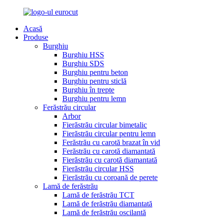
Acasă
Produse
Burghiu
Burghiu HSS
Burghiu SDS
Burghiu pentru beton
Burghiu pentru sticlă
Burghiu în trepte
Burghiu pentru lemn
Ferăstrău circular
Arbor
Fierăstrău circular bimetalic
Fierăstrău circular pentru lemn
Ferăstrău cu carotă brazat în vid
Ferăstrău cu carotă diamantată
Fierăstrău cu carotă diamantată
Fierăstrău circular HSS
Fierăstrău cu coroană de perete
Lamă de ferăstrău
Lamă de ferăstrău TCT
Lamă de ferăstrău diamantată
Lamă de ferăstrău oscilantă