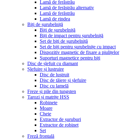
Lamă de ferăstrău
Lamă de ferăstrău alternativ
Lamă de ferăstrău
Lamă de rindea
Biți de șurubelniță
Biți de șurubelniță
Biți de impact pentru șurubelniță
Set de biți de șurubelniță
Set de biți pentru șurubelnițe cu impact
Dispozitiv magnetic de fixare a piulițelor
Suporturi magnetice pentru biți
Disc de șlefuit cu diamant
Șlefuire și lustruire
Disc de lustruit
Disc de tăiere și șlefuire
Disc cu lamelă
Freze și pile din tungsten
Tarozi și matrițe HSS
Robinete
Moare
Cheie
Extractor de șuruburi
Extractor de robinet
Set
Freză frontală