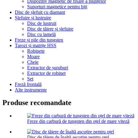
Dispozitiv magnetic de fixare a piulițelor
Suporturi magnetice pentru biți
Disc de șlefuit cu diamant
Șlefuire și lustruire
Disc de lustruit
Disc de tăiere și șlefuire
Disc cu lamelă
Freze și pile din tungsten
Tarozi și matrițe HSS
Robinete
Moare
Cheie
Extractor de șuruburi
Extractor de robinet
Set
Freză frontală
Alte instrumente
Produse recomandate
Freze din carbură de tungsten din oțel de mare viteză
Disc de tăiere de înaltă ascuțire pentru oțel