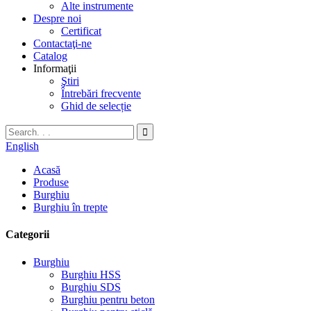
Alte instrumente
Despre noi
Certificat
Contactaţi-ne
Catalog
Informaţii
Ştiri
Întrebări frecvente
Ghid de selecție
English
Acasă
Produse
Burghiu
Burghiu în trepte
Categorii
Burghiu
Burghiu HSS
Burghiu SDS
Burghiu pentru beton