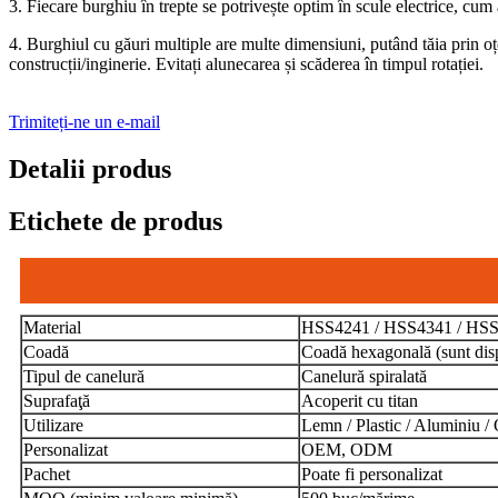
3. Fiecare burghiu în trepte se potrivește optim în scule electrice, cum
4. Burghiul cu găuri multiple are multe dimensiuni, putând tăia prin oțel
construcții/inginerie. Evitați alunecarea și scăderea în timpul rotației.
Trimiteți-ne un e-mail
Detalii produs
Etichete de produs
Material
HSS4241 / HSS4341 / HSS
Coadă
Coadă hexagonală (sunt disp
Tipul de canelură
Canelură spiralată
Suprafaţă
Acoperit cu titan
Utilizare
Lemn / Plastic / Aluminiu / 
Personalizat
OEM, ODM
Pachet
Poate fi personalizat