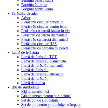
Burghiu pentru sticlă
Burghiu în trepte
Burghiu pentru lemn
Ferăstrău circular
Arbor
Fierăstrău circular bimetalic
Fierăstrău circular pentru lemn
Ferăstrău cu carotă brazat în vid
Ferăstrău cu carotă diamantată
Fierăstrău cu carotă diamantată
Fierăstrău circular HSS
Fierăstrău cu coroană de perete
Lamă de ferăstrău
Lamă de ferăstrău TCT
Lamă de ferăstrău diamantată
Lamă de ferăstrău oscilantă
Lamă de ferăstrău
Lamă de ferăstrău alternativ
Lamă de ferăstrău
Lamă de rindea
Biți de șurubelniță
Biți de șurubelniță
Biți de impact pentru șurubelniță
Set de biți de șurubelniță
Set de biți pentru șurubelnițe cu impact