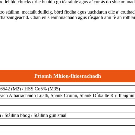
d leithid chucks drile buaidh gu tèarainte agus a’ cur às do shleamhnadh
o stàilinn, meatailt duilleig, bòrd fiodha agus uachdaran eile a’ cruthac
n fharsaingeachd. Chan eil sleamhnachadh agus rùsgadh ann rè an rothla
Prìomh Mhion-fhiosrachadh
6542 (M2) / HSS Co5% (M35)
ch Atharrachaidh Luath, Shank Cruinn, Shank Dùbailte R ri fhaighin
/ Stàilinn bhog / Stàilinn gun smal