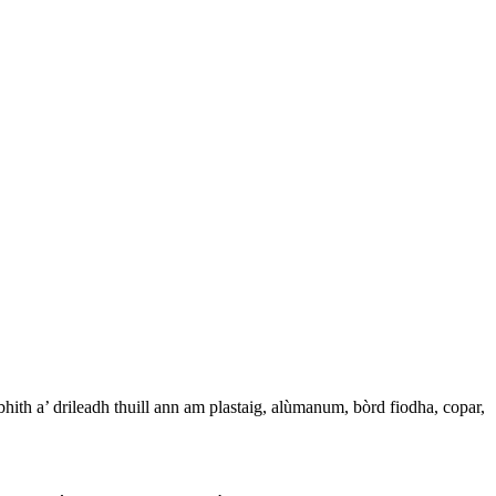
ith a’ drileadh thuill ann am plastaig, alùmanum, bòrd fiodha, copar,