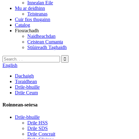
Innealan Eile
Mu ar deidhinn
Teisteanas
Cuir fios thugainn
Catalog
Fiosrachadh
Naidheachdan
Ceistean Cumanta
Stiùireadh Taghaidh
English
Dachaigh
Toraidhean
Drile-bhuille
Drile Ceum
Roinnean-seòrsa
Drile-bhuille
Drile HSS
Drile SDS
Drile Concrait