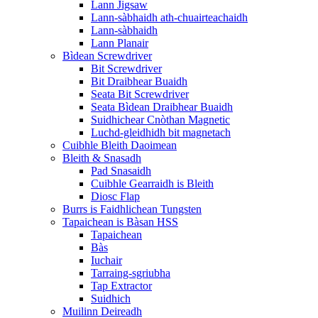
Lann Jigsaw
Lann-sàbhaidh ath-chuairteachaidh
Lann-sàbhaidh
Lann Planair
Bìdean Screwdriver
Bit Screwdriver
Bit Draibhear Buaidh
Seata Bit Screwdriver
Seata Bìdean Draibhear Buaidh
Suidhichear Cnòthan Magnetic
Luchd-gleidhidh bit magnetach
Cuibhle Bleith Daoimean
Bleith & Snasadh
Pad Snasaidh
Cuibhle Gearraidh is Bleith
Diosc Flap
Burrs is Faidhlichean Tungsten
Tapaichean is Bàsan HSS
Tapaichean
Bàs
Iuchair
Tarraing-sgriubha
Tap Extractor
Suidhich
Muilinn Deireadh