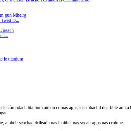
Twist D...
h...
ar le còmhdach titanium airson comas agus seasmhachd dearbhte ann a bh
agan.
, a bheir seachad drileadh nas luaithe, nas socair agus nas cruinne.