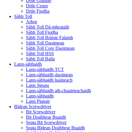
Drile Glainne
Drile Ceum
Drile Fiodha
Sàbh Toll
Arbor
Sàbh Toll Dà-mheatailt
Sàbh Toll Fiodha
Sàbh Toll Bràiste Falamh
Sàbh Toll Daoimean
Sàbh Toll Core Daoimean
Sàbh Toll HSS
Sàbh Toll Balla
Lann-sàbhaidh
Lann-sàbhaidh TCT
Lann-sàbhaidh daoimean
Lann-sàbhaidh luaineach
Lann Jigsaw
Lann-sàbhaidh ath-chuairteachaidh
Lann-sàbhaidh
Lann Planair
Bìdean Screwdriver
Bit Screwdriver
Bit Draibhear Buaidh
Seata Bit Screwdriver
Seata Bìdean Draibhear Buaidh