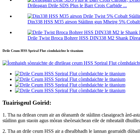
Drileagan Drile SDS Plus le Barr Crois Carbide ...
Din338 HSS M35 airson Stàilinn gun Mheirg 5% Cobalt 
Drile Twist Broca Bohrer HSS DIN338 M2 Shank Dìreac
Drile Ceum HSS Spriral Flut còmhdaichte le titanium
Tuairisgeul Goirid:
1. Tha na drilean ceum air an dèanamh de stàilinn clasaigeach àrd-ast
stàilinn gun staoin agus mòran sheòrsaichean eile de mheatailt dhuille
2. Tha an drile ceum HSS air a dhealbhadh le lannan gearraidh dùbailte