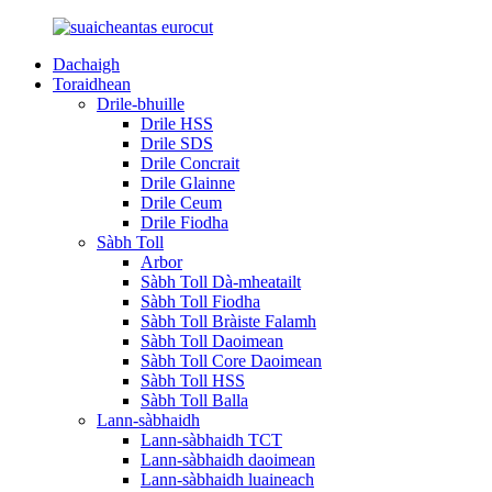
Dachaigh
Toraidhean
Drile-bhuille
Drile HSS
Drile SDS
Drile Concrait
Drile Glainne
Drile Ceum
Drile Fiodha
Sàbh Toll
Arbor
Sàbh Toll Dà-mheatailt
Sàbh Toll Fiodha
Sàbh Toll Bràiste Falamh
Sàbh Toll Daoimean
Sàbh Toll Core Daoimean
Sàbh Toll HSS
Sàbh Toll Balla
Lann-sàbhaidh
Lann-sàbhaidh TCT
Lann-sàbhaidh daoimean
Lann-sàbhaidh luaineach