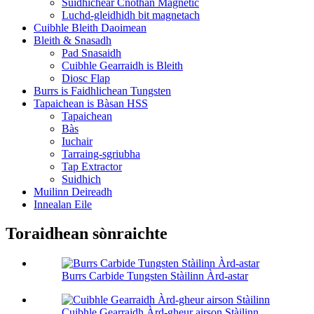
Suidhichear Cnòthan Magnetic
Luchd-gleidhidh bit magnetach
Cuibhle Bleith Daoimean
Bleith & Snasadh
Pad Snasaidh
Cuibhle Gearraidh is Bleith
Diosc Flap
Burrs is Faidhlichean Tungsten
Tapaichean is Bàsan HSS
Tapaichean
Bàs
Iuchair
Tarraing-sgriubha
Tap Extractor
Suidhich
Muilinn Deireadh
Innealan Eile
Toraidhean sònraichte
Burrs Carbide Tungsten Stàilinn Àrd-astar
Cuibhle Gearraidh Àrd-gheur airson Stàilinn