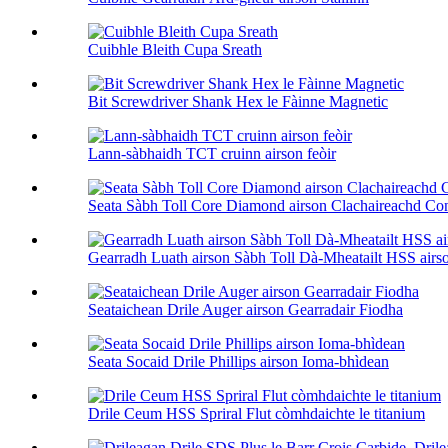
Cuibhle Bleith Cupa Sreath
Bit Screwdriver Shank Hex le Fàinne Magnetic
Lann-sàbhaidh TCT cruinn airson feòir
Seata Sàbh Toll Core Diamond airson Clachaireachd Con
Gearradh Luath airson Sàbh Toll Dà-Mheatailt HSS airso
Seataichean Drile Auger airson Gearradair Fiodha
Seata Socaid Drile Phillips airson Ioma-bhìdean
Drile Ceum HSS Spriral Flut còmhdaichte le titanium