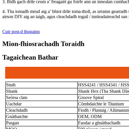
3. Bidh gach drile ceum a’ freagairt gu foirfe ann an innealan cumhach
4. Tha iomadh meud aig a’ bhiot drile ioma-tholl, as urrainn gearradh tr
airson DIY aig an taigh, agus cleachdadh togail / innleadaireachd sa
Cuir post-d thugainn
Mion-fhiosrachadh Toraidh
Tagaichean Bathar
Stuth
HSS4241 / HSS4341 / HSS
Shank
Shank Hex (Tha Shank Dìrea
Seòrsa clais
Groove Spiral
Uachdar
Còmhdaichte le Titanium
Cleachdadh
Fiodh / Plastaig / Alùmanum 
Gnàthaichte
OEM, ODM
Pasgan
Faodar a ghnàthachadh