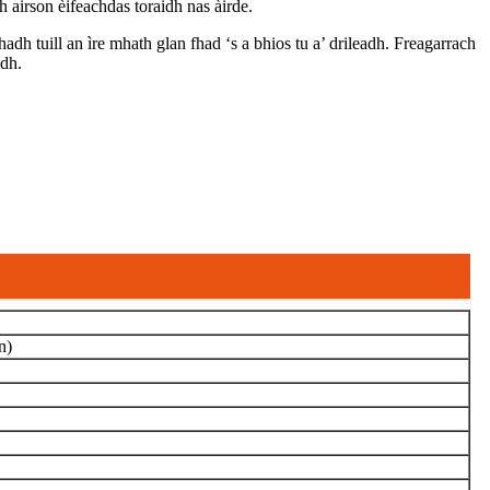
 airson èifeachdas toraidh nas àirde.
hadh tuill an ìre mhath glan fhad ‘s a bhios tu a’ drileadh. Freagarrach
idh.
n)