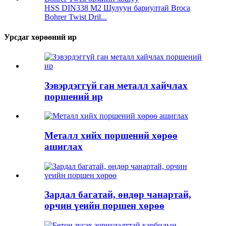
HSS DIN338 M2 Шулуун бариултай Broca
Bohrer Twist Dril...
Урсдаг хөрөөний ир
Зэвэрдэггүй ган металл хайчлах
поршений ир
Металл хийх поршений хөрөө
ашиглах
Зардал багатай, өндөр чанартай,
орчин үеийн поршен хөрөө