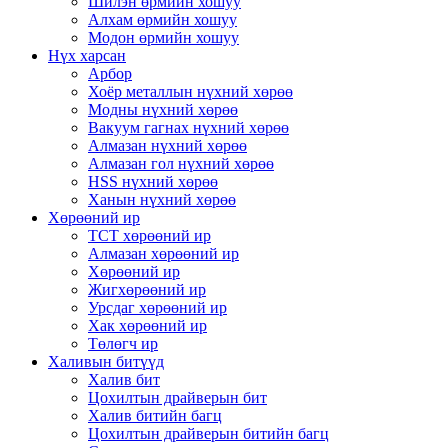
Шилэн өрмийн хошуу
Алхам өрмийн хошуу
Модон өрмийн хошуу
Нүх харсан
Арбор
Хоёр металлын нүхний хөрөө
Модны нүхний хөрөө
Вакуум гагнах нүхний хөрөө
Алмазан нүхний хөрөө
Алмазан гол нүхний хөрөө
HSS нүхний хөрөө
Ханын нүхний хөрөө
Хөрөөний ир
TCT хөрөөний ир
Алмазан хөрөөний ир
Хөрөөний ир
Жигхөрөөний ир
Урсдаг хөрөөний ир
Хак хөрөөний ир
Төлөгч ир
Халивын битүүд
Халив бит
Цохилтын драйверын бит
Халив битийн багц
Цохилтын драйверын битийн багц