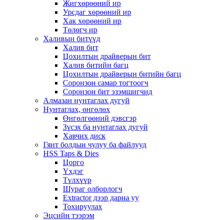
Жигхөрөөний ир
Урсдаг хөрөөний ир
Хак хөрөөний ир
Төлөгч ир
Халивын битүүд
Халив бит
Цохилтын драйверын бит
Халив битийн багц
Цохилтын драйверын битийн багц
Соронзон самар тогтоогч
Соронзон бит эзэмшигчид
Алмазан нунтаглах дугуй
Нунтаглах, өнгөлөх
Өнгөлгөөний дэвсгэр
Зүсэх ба нунтаглах дугуй
Хавчих диск
Гянт болдын чулуу ба файлууд
HSS Taps & Dies
Цорго
Үхдэг
Түлхүүр
Шураг олборлогч
Extractor дээр дарна уу
Тохируулах
Эцсийн тээрэм