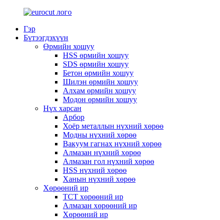
Гэр
Бүтээгдэхүүн
Өрмийн хошуу
HSS өрмийн хошуу
SDS өрмийн хошуу
Бетон өрмийн хошуу
Шилэн өрмийн хошуу
Алхам өрмийн хошуу
Модон өрмийн хошуу
Нүх харсан
Арбор
Хоёр металлын нүхний хөрөө
Модны нүхний хөрөө
Вакуум гагнах нүхний хөрөө
Алмазан нүхний хөрөө
Алмазан гол нүхний хөрөө
HSS нүхний хөрөө
Ханын нүхний хөрөө
Хөрөөний ир
TCT хөрөөний ир
Алмазан хөрөөний ир
Хөрөөний ир