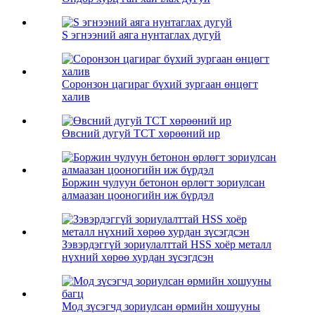
S эгнээний аяга нунтаглах дугуй
Соронзон цагираг бүхий зургаан өнцөгт
халив
Өвсний дугуй TCT хөрөөний ир
Боржин чулуун бетонон өрлөгт зориулсан
алмаазан цооногийн иж бүрдэл
Зэвэрдэггүй зориулалттай HSS хоёр металл
нүхний хөрөө хурдан зүсэгдсэн
Мод зүсэгчд зориулсан өрмийн хошууны