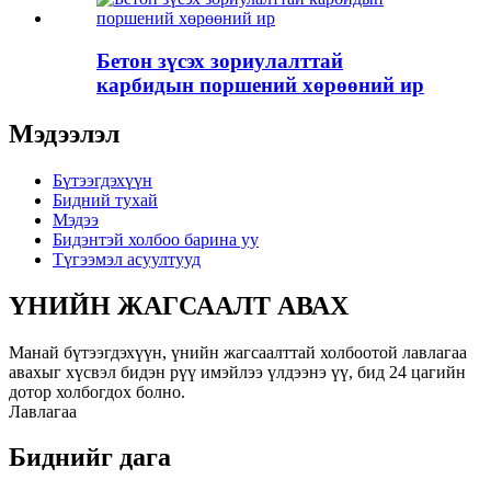
Бетон зүсэх зориулалттай
карбидын поршений хөрөөний ир
Мэдээлэл
Бүтээгдэхүүн
Бидний тухай
Мэдээ
Бидэнтэй холбоо барина уу
Түгээмэл асуултууд
ҮНИЙН ЖАГСААЛТ АВАХ
Манай бүтээгдэхүүн, үнийн жагсаалттай холбоотой лавлагаа
авахыг хүсвэл бидэн рүү имэйлээ үлдээнэ үү, бид 24 цагийн
дотор холбогдох болно.
Лавлагаа
Биднийг дага