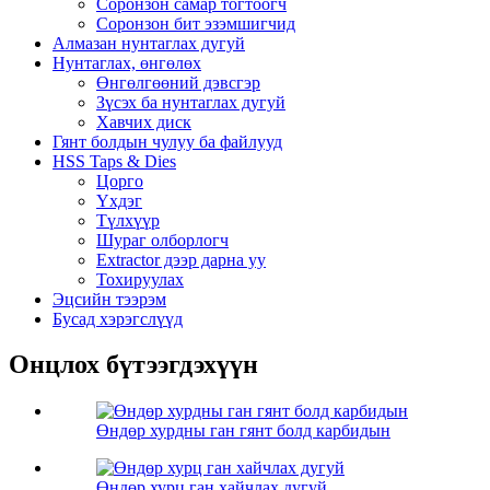
Соронзон самар тогтоогч
Соронзон бит эзэмшигчид
Алмазан нунтаглах дугуй
Нунтаглах, өнгөлөх
Өнгөлгөөний дэвсгэр
Зүсэх ба нунтаглах дугуй
Хавчих диск
Гянт болдын чулуу ба файлууд
HSS Taps & Dies
Цорго
Үхдэг
Түлхүүр
Шураг олборлогч
Extractor дээр дарна уу
Тохируулах
Эцсийн тээрэм
Бусад хэрэгслүүд
Онцлох бүтээгдэхүүн
Өндөр хурдны ган гянт болд карбидын
Өндөр хурц ган хайчлах дугуй