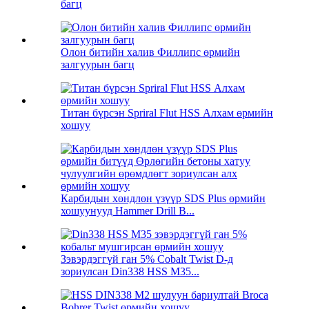
багц
Олон битийн халив Филлипс өрмийн
залгуурын багц
Титан бүрсэн Spriral Flut HSS Алхам өрмийн
хошуу
Карбидын хөндлөн үзүүр SDS Plus өрмийн
хошуунууд Hammer Drill B...
Зэвэрдэггүй ган 5% Cobalt Twist D-д
зориулсан Din338 HSS M35...