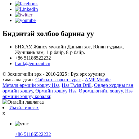
Бидэнтэй холбоо барина уу
БНХАУ, Жянсу мужийн Даньян хот, Юнян гудамж,
Жуншань зам, 1-р байр, 8-р байр.
+86 51186522232
frank@eurocut.cn
© Зохиогчийн эрх - 2010-2025 : Бүх эрх хуулиар
хамгаалагдсан.
Сайтын газрын зураг
-
AMP Mobile
Металл өрмийн хошуу Hss
,
Hss Twist Drill
,
Өндөр хурдны ган
өрмийн хошуу
,
Өрмийн хошуу Hss
,
Өрөмдлөгийн хошуу
,
Hss
өрмийн хошуу кобальт
,
Имэйл илгээх
x
+86 51186522232