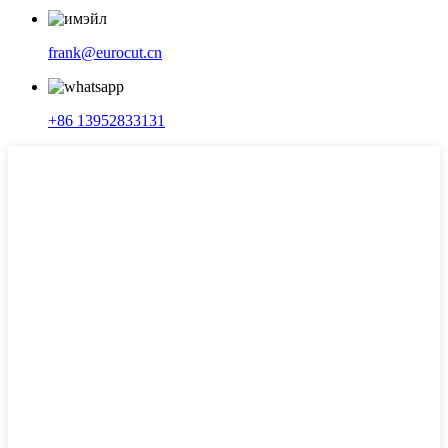
frank@eurocut.cn
+86 13952833131