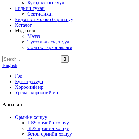
Бусад хэрэгслүүд
Бидний тухай
Сертификат
Бидэнтэй холбоо барина уу
Каталог
Мэдээлэл
Мэдээ
Түгээмэл асуултууд
Сонгох гарын авлага
English
Гэр
Бүтээгдэхүүн
Хөрөөний ир
Урсдаг хөрөөний ир
Ангилал
Өрмийн хошуу
HSS өрмийн хошуу
SDS өрмийн хошуу
Бетон өрмийн хошуу