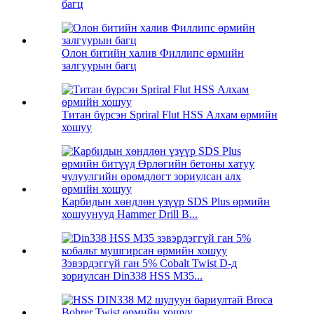
багц
Олон битийн халив Филлипс өрмийн
залгуурын багц
Титан бүрсэн Spriral Flut HSS Алхам өрмийн
хошуу
Карбидын хөндлөн үзүүр SDS Plus өрмийн
хошуунууд Hammer Drill B...
Зэвэрдэггүй ган 5% Cobalt Twist D-д
зориулсан Din338 HSS M35...