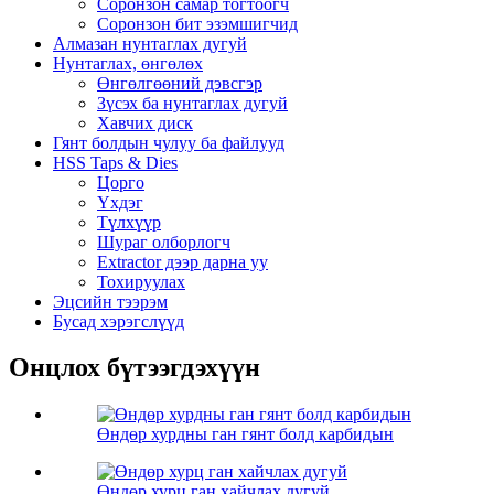
Соронзон самар тогтоогч
Соронзон бит эзэмшигчид
Алмазан нунтаглах дугуй
Нунтаглах, өнгөлөх
Өнгөлгөөний дэвсгэр
Зүсэх ба нунтаглах дугуй
Хавчих диск
Гянт болдын чулуу ба файлууд
HSS Taps & Dies
Цорго
Үхдэг
Түлхүүр
Шураг олборлогч
Extractor дээр дарна уу
Тохируулах
Эцсийн тээрэм
Бусад хэрэгслүүд
Онцлох бүтээгдэхүүн
Өндөр хурдны ган гянт болд карбидын
Өндөр хурц ган хайчлах дугуй