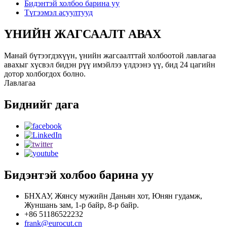
Бидэнтэй холбоо барина уу
Түгээмэл асуултууд
ҮНИЙН ЖАГСААЛТ АВАХ
Манай бүтээгдэхүүн, үнийн жагсаалттай холбоотой лавлагаа
авахыг хүсвэл бидэн рүү имэйлээ үлдээнэ үү, бид 24 цагийн
дотор холбогдох болно.
Лавлагаа
Биднийг дага
Бидэнтэй холбоо барина уу
БНХАУ, Жянсу мужийн Даньян хот, Юнян гудамж,
Жуншань зам, 1-р байр, 8-р байр.
+86 51186522232
frank@eurocut.cn