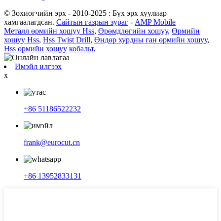
© Зохиогчийн эрх - 2010-2025 : Бүх эрх хуулиар
хамгаалагдсан.
Сайтын газрын зураг
-
AMP Mobile
Металл өрмийн хошуу Hss
,
Өрөмдлөгийн хошуу
,
Өрмийн
хошуу Hss
,
Hss Twist Drill
,
Өндөр хурдны ган өрмийн хошуу
,
Hss өрмийн хошуу кобальт
,
Имэйл илгээх
x
+86 51186522232
frank@eurocut.cn
+86 13952833131