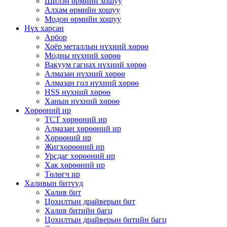
Шилэн өрмийн хошуу
Алхам өрмийн хошуу
Модон өрмийн хошуу
Нүх харсан
Арбор
Хоёр металлын нүхний хөрөө
Модны нүхний хөрөө
Вакуум гагнах нүхний хөрөө
Алмазан нүхний хөрөө
Алмазан гол нүхний хөрөө
HSS нүхний хөрөө
Ханын нүхний хөрөө
Хөрөөний ир
TCT хөрөөний ир
Алмазан хөрөөний ир
Хөрөөний ир
Жигхөрөөний ир
Урсдаг хөрөөний ир
Хак хөрөөний ир
Төлөгч ир
Халивын битүүд
Халив бит
Цохилтын драйверын бит
Халив битийн багц
Цохилтын драйверын битийн багц