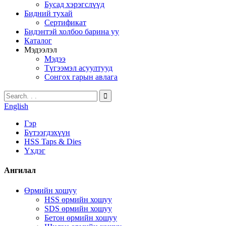
Бусад хэрэгслүүд
Бидний тухай
Сертификат
Бидэнтэй холбоо барина уу
Каталог
Мэдээлэл
Мэдээ
Түгээмэл асуултууд
Сонгох гарын авлага
English
Гэр
Бүтээгдэхүүн
HSS Taps & Dies
Үхдэг
Ангилал
Өрмийн хошуу
HSS өрмийн хошуу
SDS өрмийн хошуу
Бетон өрмийн хошуу