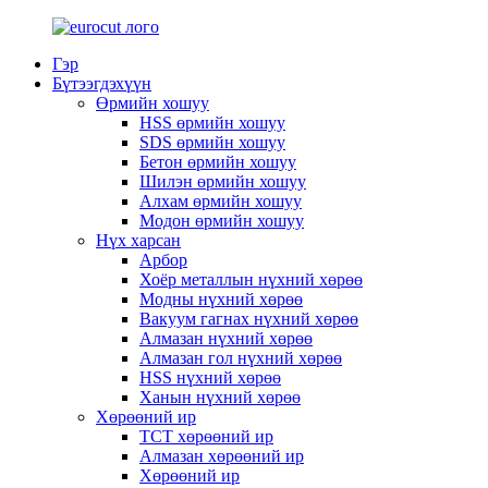
Гэр
Бүтээгдэхүүн
Өрмийн хошуу
HSS өрмийн хошуу
SDS өрмийн хошуу
Бетон өрмийн хошуу
Шилэн өрмийн хошуу
Алхам өрмийн хошуу
Модон өрмийн хошуу
Нүх харсан
Арбор
Хоёр металлын нүхний хөрөө
Модны нүхний хөрөө
Вакуум гагнах нүхний хөрөө
Алмазан нүхний хөрөө
Алмазан гол нүхний хөрөө
HSS нүхний хөрөө
Ханын нүхний хөрөө
Хөрөөний ир
TCT хөрөөний ир
Алмазан хөрөөний ир
Хөрөөний ир