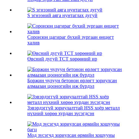
S эгнээний аяга нунтаглах дугуй
Соронзон цагираг бүхий зургаан өнцөгт
халив
Өвсний дугуй TCT хөрөөний ир
Боржин чулуун бетонон өрлөгт зориулсан
алмаазан цооногийн иж бүрдэл
Зэвэрдэггүй зориулалттай HSS хоёр металл
нүхний хөрөө хурдан зүсэгдсэн
Мод зүсэгчд зориулсан өрмийн хошууны