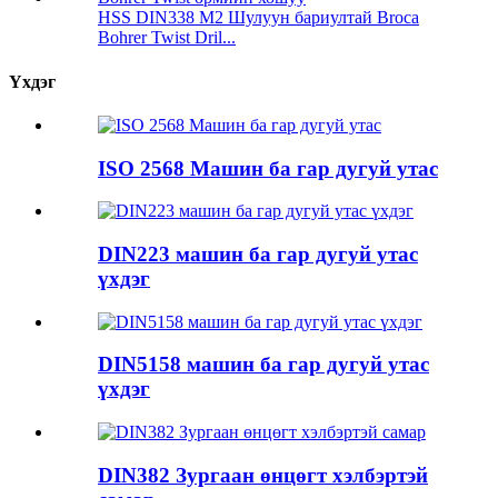
HSS DIN338 M2 Шулуун бариултай Broca
Bohrer Twist Dril...
Үхдэг
ISO 2568 Машин ба гар дугуй утас
DIN223 машин ба гар дугуй утас
үхдэг
DIN5158 машин ба гар дугуй утас
үхдэг
DIN382 Зургаан өнцөгт хэлбэртэй