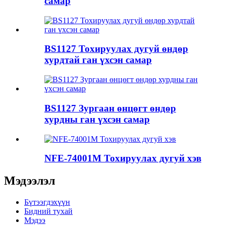
самар
BS1127 Тохируулах дугуй өндөр
хурдтай ган үхсэн самар
BS1127 Зургаан өнцөгт өндөр
хурдны ган үхсэн самар
NFE-74001M Тохируулах дугуй хэв
Мэдээлэл
Бүтээгдэхүүн
Бидний тухай
Мэдээ