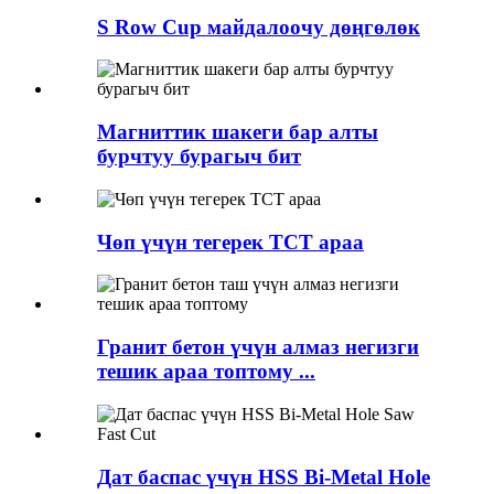
S Row Cup майдалоочу дөңгөлөк
Магниттик шакеги бар алты
бурчтуу бурагыч бит
Чөп үчүн тегерек TCT араа
Гранит бетон үчүн алмаз негизги
тешик араа топтому ...
Дат баспас үчүн HSS Bi-Metal Hole