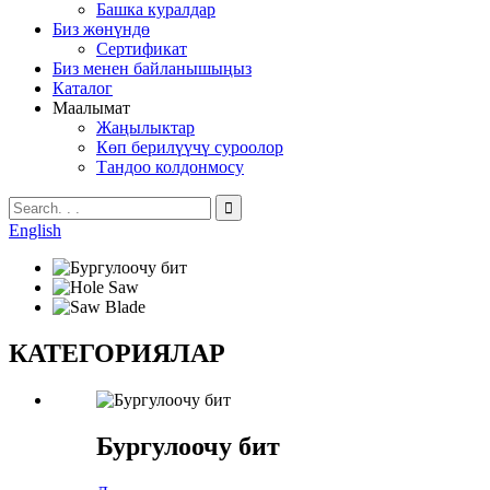
Башка куралдар
Биз жөнүндө
Сертификат
Биз менен байланышыңыз
Каталог
Маалымат
Жаңылыктар
Көп берилүүчү суроолор
Тандоо колдонмосу
English
КАТЕГОРИЯЛАР
Бургулоочу бит