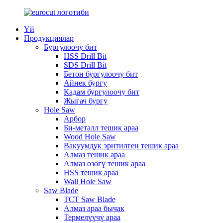
Үй
Продукциялар
Бургулоочу бит
HSS Drill Bit
SDS Drill Bit
Бетон бургулоочу бит
Айнек бургу
Кадам бургулоочу бит
Жыгач бургу
Hole Saw
Арбор
Би-металл тешик араа
Wood Hole Saw
Вакуумдук эритилген тешик араа
Алмаз тешик араа
Алмаз өзөгү тешик араа
HSS тешик араа
Wall Hole Saw
Saw Blade
TCT Saw Blade
Алмаз араа бычак
Термелүүчү араа