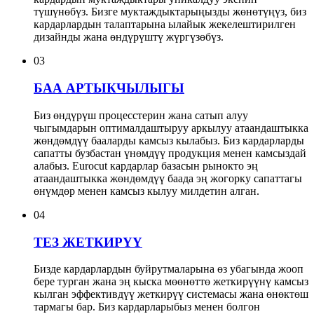
түшүнөбүз. Бизге муктаждыктарыңызды жөнөтүңүз, биз
кардарлардын талаптарына ылайык жекелештирилген
дизайнды жана өндүрүштү жүргүзөбүз.
03
БАА АРТЫКЧЫЛЫГЫ
Биз өндүрүш процесстерин жана сатып алуу
чыгымдарын оптималдаштыруу аркылуу атаандаштыкка
жөндөмдүү бааларды камсыз кылабыз. Биз кардарларды
сапатты бузбастан үнөмдүү продукция менен камсыздай
алабыз. Eurocut кардарлар базасын рынокто эң
атаандаштыкка жөндөмдүү баада эң жогорку сапаттагы
өнүмдөр менен камсыз кылуу милдетин алган.
04
ТЕЗ ЖЕТКИРҮҮ
Бизде кардарлардын буйрутмаларына өз убагында жооп
бере турган жана эң кыска мөөнөттө жеткирүүнү камсыз
кылган эффективдүү жеткирүү системасы жана өнөктөш
тармагы бар. Биз кардарларыбыз менен болгон