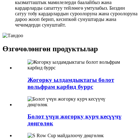
кызматташтык мамилелерди баалайбыз жана
кардарларды сапаттуу тейлөөгө умтулабыз. Биздин
сатуу тобу кардарлардын суроолоруна жана суроолоруна
дароо жооп берип, кесипкөй сунуштарды жана
чечимдерди сунуштайт.
Өзгөчөлөнгөн продуктылар
Жогорку ылдамдыктагы болот
вольфрам карбид буррс
Болот үчүн жогорку курч кесүүчү
дөңгөлөк