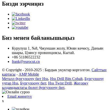
Бизди ээрчиңиз
Биз менен байланышыңыз
Курулуш 1, №8, Чжуншан жолу, Юнян көчөсү, Даньян
шаары, Цзянсу провинциясы, Кытай.
+86 51186522232
frank@eurocut.cn
© Copyright - 2010-2025 : Бардык укуктар корголгон.
Сайттын
картасы
-
AMP Mobile
Металл бургулоочу бит Hss
,
Hss Drill Bits Cobalt
,
Бургулоочу
учтар Hss
,
Бургулоочу бит
,
Hss Twist Drill
,
Жогорку
ылдамдыктагы болот бургулоочу бит
,
Email жөнөтүү
x