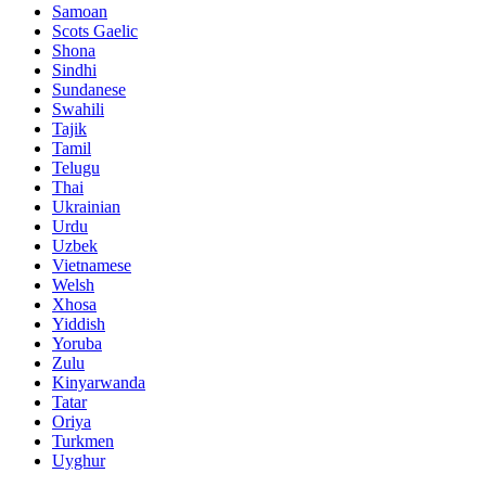
Samoan
Scots Gaelic
Shona
Sindhi
Sundanese
Swahili
Tajik
Tamil
Telugu
Thai
Ukrainian
Urdu
Uzbek
Vietnamese
Welsh
Xhosa
Yiddish
Yoruba
Zulu
Kinyarwanda
Tatar
Oriya
Turkmen
Uyghur