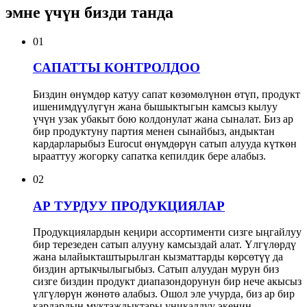
эмне үчүн бизди танда
01
САПАТТЫ КОНТРОЛДОО
Биздин өнүмдөр катуу сапат көзөмөлүнөн өтүп, продукт
ишенимдүүлүгүн жана бышыктыгын камсыз кылуу
үчүн узак убакыт бою колдонулат жана сыналат. Биз ар
бир продуктуну партия менен сынайбыз, андыктан
кардарларыбыз Eurocut өнүмдөрүн сатып алууда күткөн
ырааттуу жогорку сапатка кепилдик бере алабыз.
02
АР ТУРДУУ ПРОДУКЦИЯЛАР
Продукциялардын кеңири ассортименти сизге ыңгайлуу
бир терезеден сатып алууну камсыздай алат. Үлгүлөрдү
жана ылайыкташтырылган кызматтарды көрсөтүү да
биздин артыкчылыгыбыз. Сатып алуудан мурун биз
сизге биздин продукт диапазондорунун бир нече акысыз
үлгүлөрүн жөнөтө алабыз. Ошол эле учурда, биз ар бир
кардардын муктаждыктары уникалдуу экенин