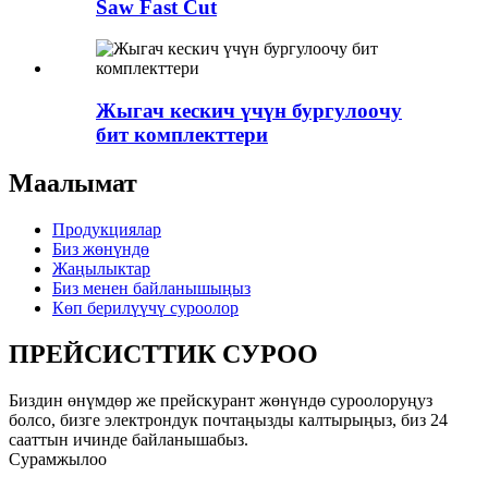
Saw Fast Cut
Жыгач кескич үчүн бургулоочу
бит комплекттери
Маалымат
Продукциялар
Биз жөнүндө
Жаңылыктар
Биз менен байланышыңыз
Көп берилүүчү суроолор
ПРЕЙСИСТТИК СУРОО
Биздин өнүмдөр же прейскурант жөнүндө суроолоруңуз
болсо, бизге электрондук почтаңызды калтырыңыз, биз 24
сааттын ичинде байланышабыз.
Сурамжылоо