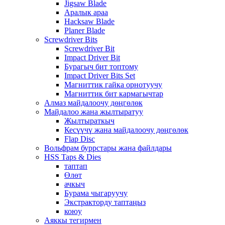
Jigsaw Blade
Аралык араа
Hacksaw Blade
Planer Blade
Screwdriver Bits
Screwdriver Bit
Impact Driver Bit
Бурагыч бит топтому
Impact Driver Bits Set
Магниттик гайка орнотуучу
Магниттик бит кармагычтар
Алмаз майдалоочу дөңгөлөк
Майдалоо жана жылтыратуу
Жылтыраткыч
Кесүүчү жана майдалоочу дөңгөлөк
Flap Disc
Вольфрам буррстары жана файлдары
HSS Taps & Dies
таптап
Өлөт
ачкыч
Бурама чыгаруучу
Экстракторду таптаңыз
коюу
Аяккы тегирмен