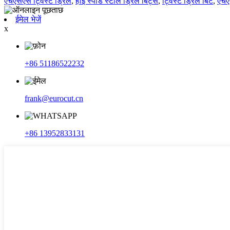
एचएसएस ट्विस्ट ड्रिल
,
हाई स्पीड स्टील ड्रिल बिट्स
,
ट्विस्ट ड्रिल बिट
,
एचए
ईमेल भेजें
x
+86 51186522232
frank@eurocut.cn
+86 13952833131