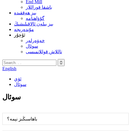
End Mill
باشقا قوراللار
بىز ھەققىدە
گۇۋاھنامە
بىز بىلەن ئالاقىلىشىڭ
مۇندەرىجە
ئۇچۇر
خەۋەرلەر
سوئال
تاللاش قوللانمىسى
English
ئۆي
سوئال
سوئال
باھاسىڭىز نېمە؟