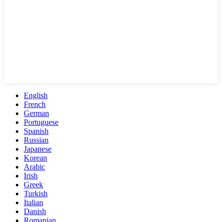
English
French
German
Portuguese
Spanish
Russian
Japanese
Korean
Arabic
Irish
Greek
Turkish
Italian
Danish
Romanian