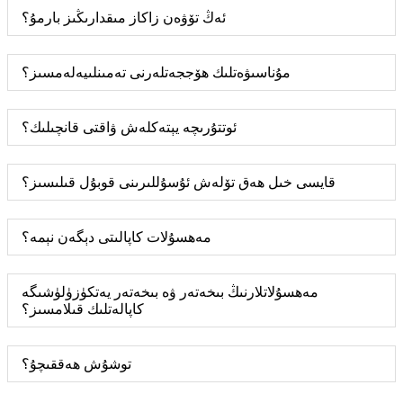
ئەڭ تۆۋەن زاكاز مىقدارىڭىز بارمۇ؟
مۇناسىۋەتلىك ھۆججەتلەرنى تەمىنلىيەلەمسىز؟
ئوتتۇرىچە يېتەكلەش ۋاقتى قانچىلىك؟
قايسى خىل ھەق تۆلەش ئۇسۇللىرىنى قوبۇل قىلىسىز؟
مەھسۇلات كاپالىتى دېگەن نېمە؟
مەھسۇلاتلارنىڭ بىخەتەر ۋە بىخەتەر يەتكۈزۈلۈشىگە
كاپالەتلىك قىلامسىز؟
توشۇش ھەققىچۇ؟