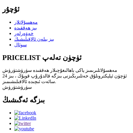
ئۇچۇر
مەھسۇلاتلار
بىز ھەققىدە
خەۋەرلەر
بىز بىلەن ئالاقىلىشىڭ
سوئال
PRICELIST ئۈچۈن تەلەپ
مەھسۇلاتلىرىمىز ياكى باھالىغۇچىلار ھەققىدە سۈرۈشتۈرۈش
ئۈچۈن ئېلېكترونلۇق خەتلىرىڭىزنى بىزگە قالدۇرۇپ قويۇڭ ، بىز 24
سائەت ئىچىدە ئالاقىلىشىمىز.
سۈرۈشتۈرۈش
بىزگە ئەگىشىڭ