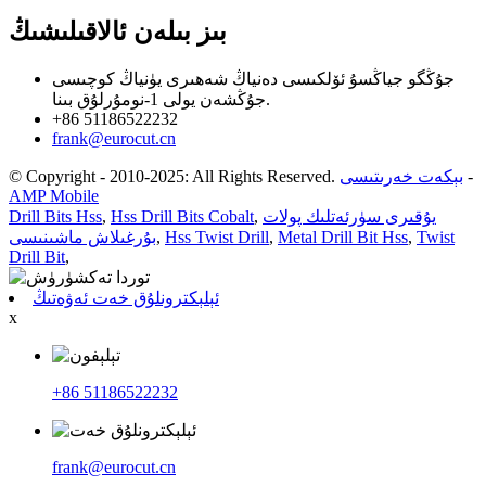
بىز بىلەن ئالاقىلىشىڭ
جۇڭگو جياڭسۇ ئۆلكىسى دەنياڭ شەھىرى يۈنياڭ كوچىسى
جۇڭشەن يولى 1-نومۇرلۇق بىنا.
+86 51186522232
frank@eurocut.cn
-
بېكەت خەرىتىسى
© Copyright - 2010-2025: All Rights Reserved.
AMP Mobile
يۇقىرى سۈرئەتلىك پولات
,
Hss Drill Bits Cobalt
,
Drill Bits Hss
Twist
,
Metal Drill Bit Hss
,
Hss Twist Drill
,
بۇرغىلاش ماشىنىسى
Drill Bit
,
ئېلېكترونلۇق خەت ئەۋەتىڭ
x
+86 51186522232
frank@eurocut.cn