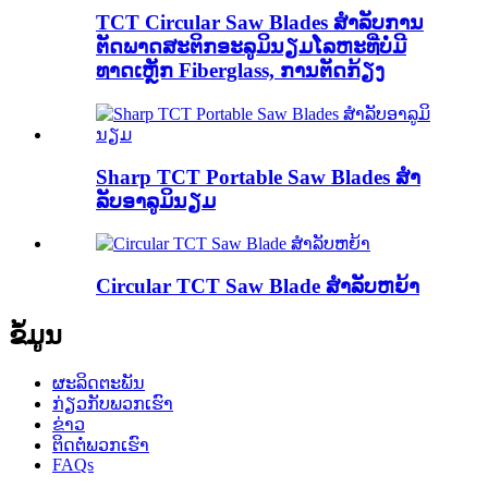
TCT Circular Saw Blades ສໍາລັບການ
ຕັດພາດສະຕິກອະລູມິນຽມໂລຫະທີ່ບໍ່ມີ
ທາດເຫຼັກ Fiberglass, ການຕັດກ້ຽງ
Sharp TCT Portable Saw Blades ສໍາ
ລັບອາລູມິນຽມ
Circular TCT Saw Blade ສໍາລັບຫຍ້າ
ຂໍ້ມູນ
ຜະລິດຕະພັນ
ກ່ຽວກັບພວກເຮົາ
ຂ່າວ
ຕິດຕໍ່ພວກເຮົາ
FAQs