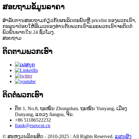
ສອບຖາມຂໍ້ມູນລາຄາ
ສໍາ​ລັບ​ການ​ສອບ​ຖາມ​ກ່ຽວ​ກັບ​ຜະ​ລິດ​ຕະ​ພັນ​ຫຼື pricelist ຂອງ​ພວກ​ເຮົາ​,
ກະ​ລຸ​ນາ​ປ່ອຍ​ໃຫ້​ອີ​ເມວ​ຂອງ​ທ່ານ​ກັບ​ພວກ​ເຮົາ​ແລະ​ພວກ​ເຮົາ​ຈະ​ຕິດ​ຕໍ່​
ພົວ​ພັນ​ພາຍ​ໃນ 24 ຊົ່ວ​ໂມງ​.
ສອບຖາມ
ຕິດຕາມພວກເຮົາ
ຕິດຕໍ່ພວກເຮົາ
ຕຶກ 1, No.8, ຖະໜົນ Zhongshan, ຖະໜົນ Yunyang, ເມືອງ
Danyang, ແຂວງ Jiangsu, ຈີນ.
+86 51186522232
frank@eurocut.cn
© ສະຫງວນລິຂະສິດ - 2010-2025 : All Rights Reserved.
ແຜນຜັງ