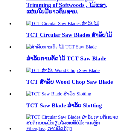
Trimming of Softwoods , ໄມ້​ແຂງ​,
ແຜ່ນ​ໃບ​ມີ​ຍາວ​ທົນ​ທານ​.
TCT Circular Saw Blades ສໍາລັບໄມ້
ສໍາລັບການຕັດໄມ້ TCT Saw Blade
TCT ສໍາລັບ Wood Chop Saw Blade
TCT Saw Blade ສໍາລັບ Slotting