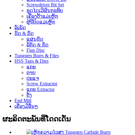
Screwdriver Bit Set
ຊຸດໄດເວີຜົນກະທົບ
ເຄື່ອງຕັ້ງແມ່ເຫຼັກ
ຜູ້ຖືບິດແມ່ເຫຼັກ
ລໍ້ເພັດ
ຂັດ & ຂັດ
ແຜ່ນຂັດ
ລໍ້ຕັດ & ຂັດ
Flap Disc
Tungsten Burrs & Files
HSS Taps & Dies
ແຕະ
ຕາຍ
ປະແຈ
Screw Extractor
ແຕະ Extractor
ຕັ້ງ
End Mill
ເຄື່ອງມືອື່ນໆ
ຜະລິດຕະພັນທີ່ໂດດເດັ່ນ