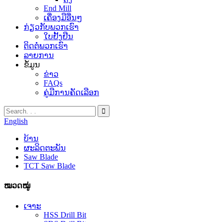
End Mill
ເຄື່ອງມືອື່ນໆ
ກ່ຽວກັບພວກເຮົາ
ໃບຢັ້ງຢືນ
ຕິດຕໍ່ພວກເຮົາ
ລາຍການ
ຂໍ້ມູນ
ຂ່າວ
FAQs
ຄູ່ມືການຄັດເລືອກ
English
ບ້ານ
ຜະລິດຕະພັນ
Saw Blade
TCT Saw Blade
ໝວດໝູ່
ເຈາະ
HSS Drill Bit