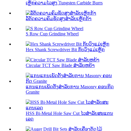
ເຫຼັກຄວາມໄວສູງ Tungsten Carbide Burrs
ລໍ້ຕັດຄວາມຄົມຊັດສູງສໍາລັບເຫຼັກກ້າ
S Row Cup Grinding Wheel
Hex Shank Screwdriver Bit ກັບວົງແມ່ເຫຼັກ
Circular TCT Saw Blade ສໍາລັບຫຍ້າ
ແກນແກນເພັດຕັ້ງສໍາລັບການ Masonry ຄອນກີດ
Granite
HSS Bi-Metal Hole Saw Cut ໄວສໍາລັບສະແຕນ
ເລດ