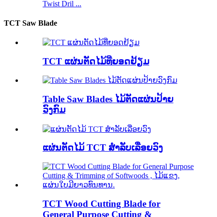
Twist Dril ...
TCT Saw Blade
TCT ແຜ່ນຕັດໄມ້ທີ່ຍອດຢ້ຽມ
Table Saw Blades ໄມ້ຕັດແຜ່ນປ້າຍ
ວົງກົມ
ແຜ່ນຕັດໄມ້ TCT ສໍາລັບເລື່ອຍວົງ
TCT Wood Cutting Blade for
General Purpose Cutting &