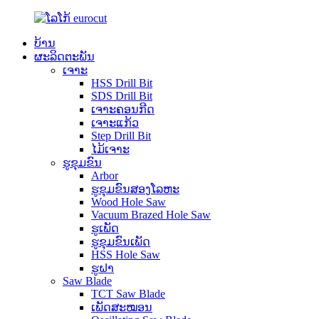
ບ້ານ
ຜະລິດຕະພັນ
ເຈາະ
HSS Drill Bit
SDS Drill Bit
ເຈາະຄອນກີດ
ເຈາະແກ້ວ
Step Drill Bit
ໄມ້ເຈາະ
ຮູຂຸມຂົນ
Arbor
ຮູຂຸມຂົນສອງໂລຫະ
Wood Hole Saw
Vacuum Brazed Hole Saw
ຮູເພັດ
ຮູຂຸມຂົນເພັດ
HSS Hole Saw
ຮູຝາ
Saw Blade
TCT Saw Blade
ເພັດສະໝອນ