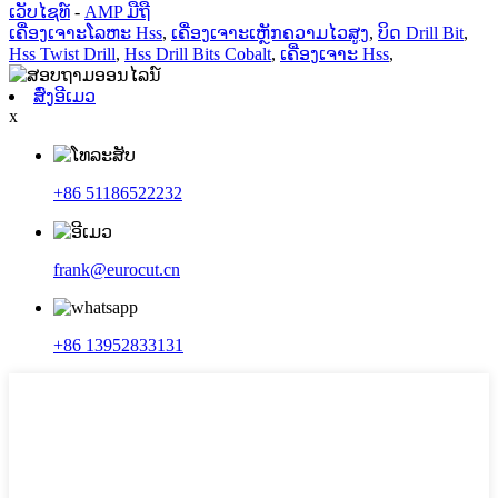
ເວັບໄຊທ໌
-
AMP ມືຖື
ເຄື່ອງເຈາະໂລຫະ Hss
,
ເຄື່ອງເຈາະເຫຼັກຄວາມໄວສູງ
,
ບິດ Drill Bit
,
Hss Twist Drill
,
Hss Drill Bits Cobalt
,
ເຄື່ອງເຈາະ Hss
,
ສົ່ງອີເມວ
x
+86 51186522232
frank@eurocut.cn
+86 13952833131