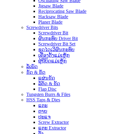
Oscillating Saw Blade
Jigsaw Blade
Reciprocating Saw Blade
Hacksaw Blade
Planer Blade
Screwdriver Bits
Screwdriver Bit
ຜົນກະທົບ Driver Bit
Screwdriver Bit Set
ຊຸດໄດເວີຜົນກະທົບ
ເຄື່ອງຕັ້ງແມ່ເຫຼັກ
ຜູ້ຖືບິດແມ່ເຫຼັກ
ລໍ້ເພັດ
ຂັດ & ຂັດ
ແຜ່ນຂັດ
ລໍ້ຕັດ & ຂັດ
Flap Disc
Tungsten Burrs & Files
HSS Taps & Dies
ແຕະ
ຕາຍ
ປະແຈ
Screw Extractor
ແຕະ Extractor
ຕັ້ງ